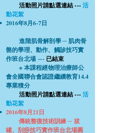
活動照片請點選連結 ---
活
動花絮
2016年8月6-7日
進階肌骨解剖學 ─ 肌肉骨
骼的學理、動作、觸診技巧實
作班台北場 ---
已結束
※ 本課程經物理治療師公
會全國聯合會認證繼續教育14.4
專業積分
活動照片請點選連結 ---
活
動花絮
2016年8月21日​
傳統整復技術訓練 ─ 拔
罐、刮痧技巧實作班台北場
圓