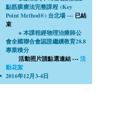
點筋膜療法完整課程 (Key
Point Method®) 台北場 ---
已結
束
※ 本課程經物理治療師公
會全國聯合會認證繼續教育28.8
專業積分
活動照片請點選連結 ---
活
動花絮
2016年12月3-4日
進階肌骨解剖學 ─ 肌肉骨
骼的學理、動作、觸診技巧實
作班台北場 ---
已結束
※
本課程經物理治療師公
會全國聯合會認證繼續教育14.4