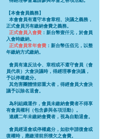
得經理事會邀請參與本會之各項活動。
【本會會員義務】
本會會員有遵守本會章程、決議之義務，
正式會員另有繳納會費之義務。
正式會員入會費
：新台幣壹仟元，於會員
入會時繳納。
正式會員常年會費
：新台幣伍佰元，以整
年繳納方式繳納。
會員有違反法令、章程或不遵守會員（會
員代表）大會決議時，得經理事會
決
議，
予以停權處分。
其危害團體情節重大者，得經會員大會決
議予以除名退會
。
為利組織運作，會員未繳納會費者不得享
有會員權利（包含參與各項活動）。
連續二年
未繳納
會費者，視為自動退會。
會員經退會或停權處分，如欲申請復會或
復權時，應繳
清前所積欠之
會費。