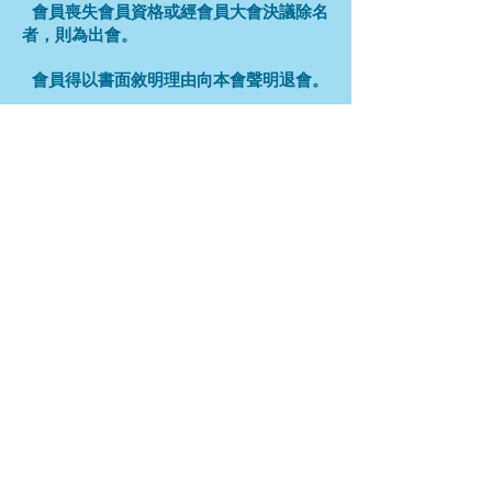
會員喪失會員資格或經會員大會決議除名
者，則為出會。
會員得以書面敘明理由向本會聲明退會。
【申請入會程序】
Step1 申請入會表格下載請點入【
申請表
格下載
】
Step2 申請入會表格填寫完成後請逕寄中
華健體技術教育推廣學會
會址：台北市中正區寧波西街3號4樓
Step3 入會費及常年會費請匯款至本會帳
號
台新銀行(812)南門分行
戶名：中華健體技術教育推廣學會
帳號：2056-01-0000327-5
Step4 匯款後請來電或來信告知您的帳號
後五碼以利確認
電話：02-2343-2200